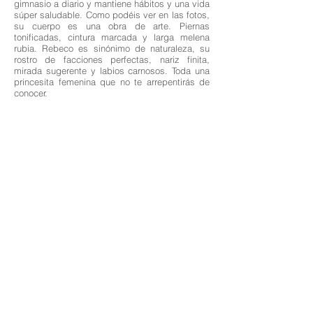
gimnasio a diario y mantiene hábitos y una vida
súper saludable. Como podéis ver en las fotos,
su cuerpo es una obra de arte. Piernas
tonificadas, cintura marcada y larga melena
rubia. Rebeco es sinónimo de naturaleza, su
rostro de facciones perfectas, nariz finita,
mirada sugerente y labios carnosos. Toda una
princesita femenina que no te arrepentirás de
conocer.
Edad: 22
Nacionalidad; Española
Altura: 1,68
Medidas: 90-61-90
Cabello: Rubia
Ojos: Marrones
Idiomas: Inglés,
Español
Las profesionales de esta pagina web ofrecen sus
servicios como independientes; Así mismo solo nos
encargamos de los books de fotografía de aquellas que
lo necesiten, gestión y management de sus perfiles en
las webs anunciadas con su consentimiento previo.
Los acuerdos concernientes a sus servicios y