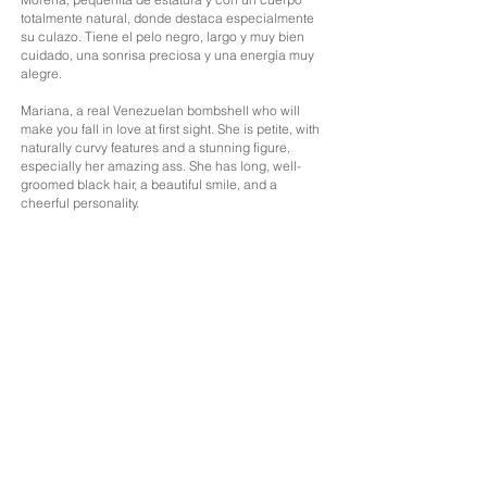
totalmente natural, donde destaca especialmente
su culazo. Tiene el pelo negro, largo y muy bien
cuidado, una sonrisa preciosa y una energía muy
alegre.
Mariana, a real Venezuelan bombshell who will
make you fall in love at first sight. She is petite, with
naturally curvy features and a stunning figure,
especially her amazing ass. She has long, well-
groomed black hair, a beautiful smile, and a
cheerful personality.
Edad: 22
Nacionalidad: Venezolana
Altura: 1,50
Medidas: 94-60-95
Cabello: Morena
Ojos: Marrones
Idiomas: Español, Inglés