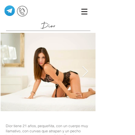
Dior
Dior tiene 21 años, pequeñita, con un cuerpo muy
llamativo, con curvas que atrapan y un pecho