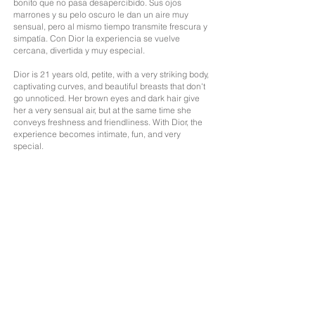
bonito que no pasa desapercibido. Sus ojos
marrones y su pelo oscuro le dan un aire muy
sensual, pero al mismo tiempo transmite frescura y
simpatía.
Con Dior la experiencia se vuelve
cercana, divertida y muy especial.
Dior is 21 years old, petite, with a very striking body,
captivating curves, and beautiful breasts that don't
go unnoticed. Her brown eyes and dark hair give
her a very sensual air, but at the same time she
conveys freshness and friendliness. With Dior, the
experience becomes intimate, fun, and very
special.
Edad: 21
Nacionalidad; Argentina
Altura: 1,47
Medidas: 85/70/90
Cabello: Moreno
Ojos: Marrones
Idiomas: Español, Italiano, Ingés