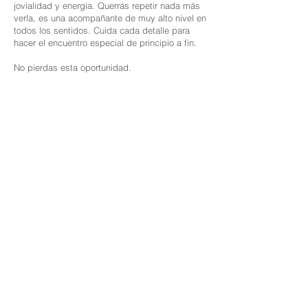
jovialidad y energía. Querrás repetir nada más
verla, es una acompañante de muy alto nivel en
todos los sentidos. Cuida cada detalle para
hacer el encuentro especial de principio a fin.
No pierdas esta oportunidad.
Edad: 21
Nacionalidad; española
Altura: 1,72 cm
Medidas: 90-58-92
Cabello: Rubia
Ojos: marrones
Idiomas: Inglés, Español
Las profesionales de esta pagina web ofrecen sus
servicios como independientes; Así mismo solo nos