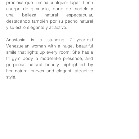
preciosa que ilumina cualquier lugar. Tiene
cuerpo de gimnasio, porte de modelo y
una belleza natural espectacular,
destacando también por su pecho natural
y su estilo elegante y atractivo.
Anastasia is a stunning 21-year-old
Venezuelan woman with a huge, beautiful
smile that lights up every room. She has a
fit gym body, a model-like presence, and
gorgeous natural beauty, highlighted by
her natural curves and elegant, attractive
style.
Nationality: Venezuelan
Age: 21
Height: 1,68
Sizes: 92/60/90
Breast: Natural
Eyes: Brown
Hair: Dark Brown
Tattoos: Small one